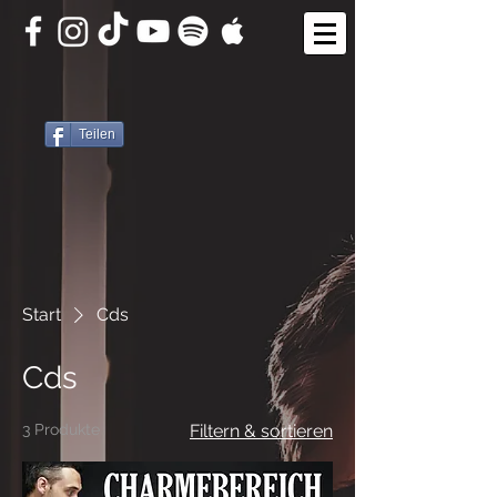
Teilen
Start
Cds
Cds
3 Produkte
Filtern & sortieren